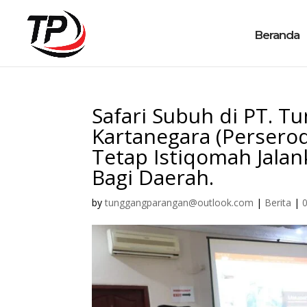
Beranda
Safari Subuh di PT. T
Kartanegara (Perserod
Tetap Istiqomah Jalan
Bagi Daerah.
by
tunggangparangan@outlook.com
|
Berita
|