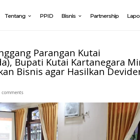
Tentang
PPID
Bisnis
Partnership
Lapo
unggang Parangan Kutai
a), Bupati Kutai Kartanegara Mi
kan Bisnis agar Hasilkan Devide
0 comments