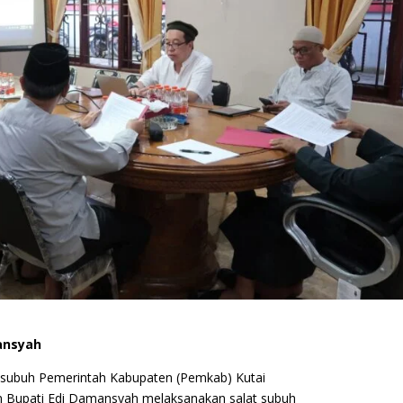
ansyah
 subuh Pemerintah Kabupaten (Pemkab) Kutai
in Bupati Edi Damansyah melaksanakan salat subuh