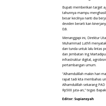
Bupati memberikan target a
tahunnya mampu menghasilka
besar kecilnya nanti dia ber
deviden berarti kan kinerjan
Edi.
Menanggapi ini, Direktur U
Muhammad Luthfi menyata
dan tunda untuk lalu lintas
dan Jembatan Ing Martadipur
infrastruktur digital, agrobi
pertambangan umum.
“Alhamdulillah makin hari m
rapat tadi kita membahas u
Alhamdulillah sekarang PAD bi
Rp500 juta-an,” tegas Bapak 
Editor: Supiansyah