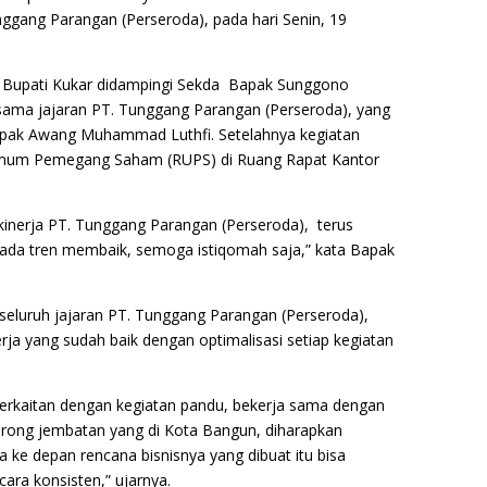
ggang Parangan (Perseroda), pada hari Senin, 19
i, Bupati Kukar didampingi Sekda Bapak Sunggono
rsama jajaran PT. Tunggang Parangan (Perseroda), yang
apak Awang Muhammad Luthfi. Setelahnya kegiatan
Umum Pemegang Saham (RUPS) di Ruang Rapat Kantor
kinerja PT. Tunggang Parangan (Perseroda), terus
 ada tren membaik, semoga istiqomah saja,” kata Bapak
eluruh jajaran PT. Tunggang Parangan (Perseroda),
a yang sudah baik dengan optimalisasi setiap kegiatan
 berkaitan dengan kegiatan pandu, bekerja sama dengan
arong jembatan yang di Kota Bangun, diharapkan
 ke depan rencana bisnisnya yang dibuat itu bisa
ara konsisten,” ujarnya.