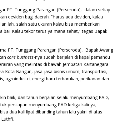
gar PT. Tunggang Parangan (Perseroda), dalam setiap
n deviden bagi daerah. “Harus ada deviden, kalau
jalan lah, salah satu ukuran kalau bisa memberikan
ya bai. Kalau tekor terus ya mana sehat,” tegas Bapak
tama PT. Tunggang Parangan (Perseroda), Bapak Awang
kan
core business
-nya sudah berjalan di kapal pemandu
 perairan yang melintas di bawah Jembatan Kartanegara
a Kota Bangun, jasa-jasa bisnis umum, transportasi,
snis, agroindustri, energi baru terbarukan, perikanan dan
akin baik, dan tahun berjalan selalu menyumbang PAD,
ntuk persiapan menyumbang PAD ketiga kalinya,
sa dua kali lipat dibanding tahun lalu yakni di atas
Luthfi.